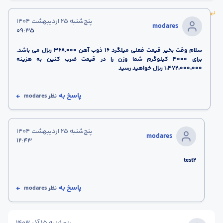
پنج‌شنبه 25 اردیبهشت 1404
modares
09:35
سلام وقت بخیر قیمت فعلی میلگرد 16 ذوب آهن 368,000 ریال می باشد.
برای 4000 کیلوگرم شما وزن را در قیمت ضرب کنین به هزینه
1،472،000،000 ریال خواهید رسید
پاسخ به
نظر
modares
پنج‌شنبه 25 اردیبهشت 1404
modares
12:43
test2
پاسخ به
نظر
modares