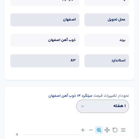
محل تحویل
اصـفهان
برند
ذوب آهن اصفهان
استاندارد
A3
نمودار تغییرات قیمت
میلگرد 14 ذوب آهن اصفهان
۱ هفته
6