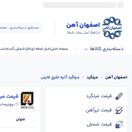
اصفهان آهن
جستجو دسته‌بندی ، محصو
حـافظ اعتــــــماد شما
دسته‌بندی کالاها
صفحه اصلی
اخبار لحظه ای
تالار(شمش،گندله،اس
اصفهان آهن
/
میلگرد
/
میلگرد آتیه خلیج فارس
قیمت میلگرد
قیمت میل
بروزرسان
قیمت تیرآهن
عنوان
قیمت شمش