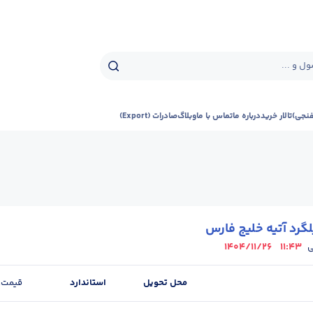
ل و ...
فنجی)
تالار خرید
درباره ما
تماس با ما
وبلاگ
صادرات (Export)
گرد آتیه خلیج فارس
1404/11/26
11:43
ی
محل تحویل
استاندارد
قیمت
ر