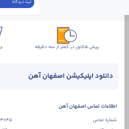
ثبت دیدگاه
پیش فاکتور در کمتر از سه دقیقه
خر
دانلود اپلیکیشن اصفهان آهن
هدف تولید میلگردهای آجدار آغا
اطلاعات تماس اصفهان آهن
محصولات این کارخ
استان خوزستان ب
شماره تماس
34045
کیفیت بسیار بالایی دارند