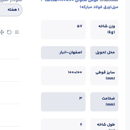
مشخصات
نمودار تغیی
قوطی ستونی 100*100-ضخامت 3
میل(ورق فولاد مبارکه)
۱ هفته
وزن شاخه
57
(kg)
محل تحویل
اصفهان-انبار
سایز قوطی
100*100
(mm)
ضخامت
3
(mm)
طول شاخه
6