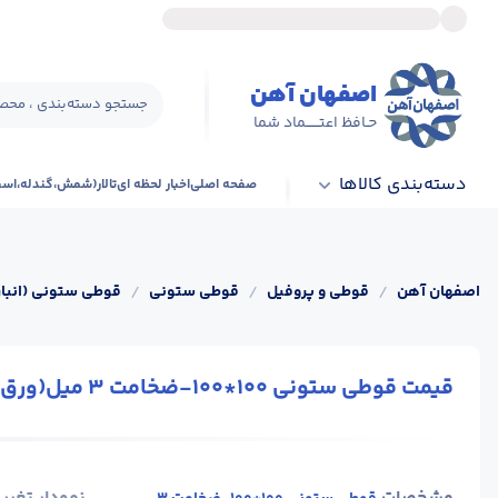
اصفهان آهن
جستجو دسته‌بندی ، محصو
حـافظ اعتــــــماد شما
دسته‌بندی کالاها
صفحه اصلی
اخبار لحظه ای
تالار(شمش،گندله،اس
اصفهان آهن
/
قوطی و پروفیل
/
قوطی ستونی
/
قوطی ستونی (انبار
قیمت قوطی ستونی 100*100-ضخامت 3 میل(ورق فولاد مبارکه)