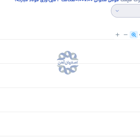
رات قیمت
قوطی ستونی 100*100-ضخامت 3 میل(ورق فولاد مبارکه)