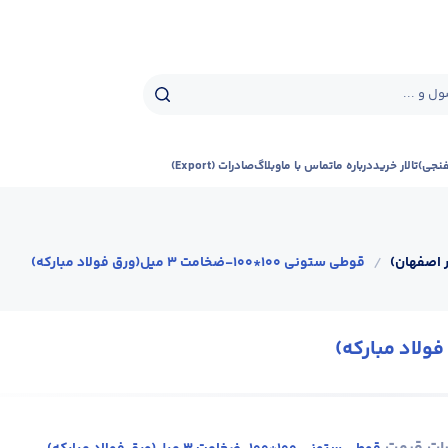
ل و ...
فنجی)
تالار خرید
درباره ما
تماس با ما
وبلاگ
صادرات (Export)
 اصفهان)
/
قوطی ستونی 100*100-ضخامت 3 میل(ورق فولاد مبارکه)