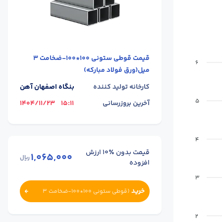
قیمت
قوطی ستونی 100*100-ضخامت 3
6
میل(ورق فولاد مبارکه)
کارخانه تولید کننده
بنگاه اصفهان آهن
5
آخرین بروزرسانی
15:11
1404/11/23
4
قیمت بدون ٪۱۰ ارزش
1,065,000
ریال
افزوده
3
خرید
(
قوطی ستونی 100*100-ضخامت 3
میل(ورق فولاد مبارکه)
)
2