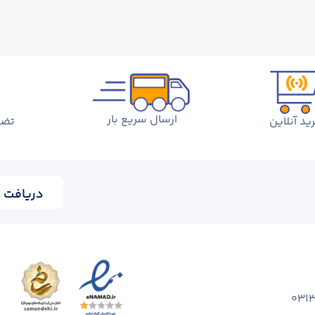
ارسال سریع بار
ید آنلاین
تضم
دریافت ا
031