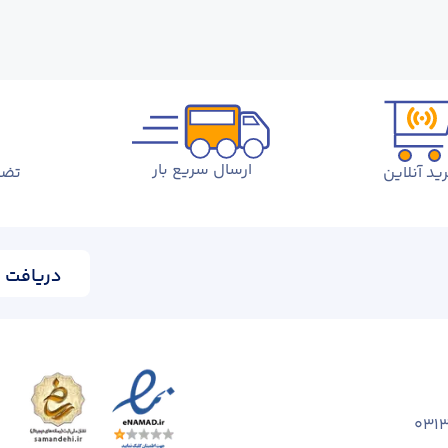
ارسال سریع بار
ید آنلاین
تضم
دریافت ا
031