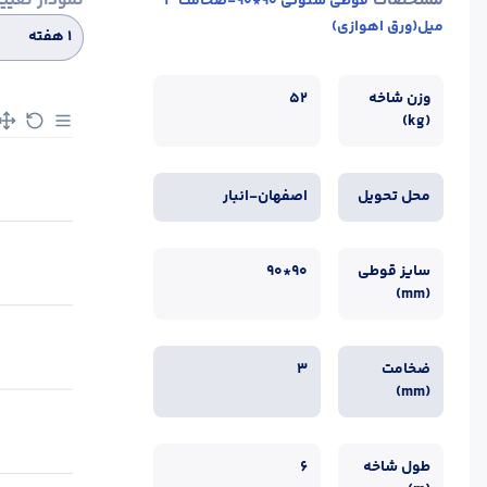
مشخصات
نمودار تغیی
قوطی ستونی 90*90-ضخامت 3
میل(ورق اهوازی)
۱ هفته
وزن شاخه
52
(kg)
محل تحویل
اصفهان-انبار
سایز قوطی
90*90
(mm)
ضخامت
3
(mm)
طول شاخه
6