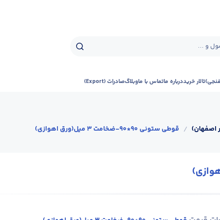
ل و ...
فنجی)
تالار خرید
درباره ما
تماس با ما
وبلاگ
صادرات (Export)
 اصفهان)
/
قوطی ستونی 90*90-ضخامت 3 میل(ورق اهوازی)