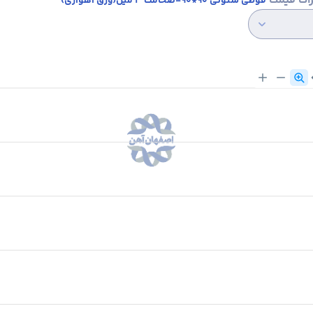
رات قیمت
قوطی ستونی 90*90-ضخامت 3 میل(ورق اهوازی)