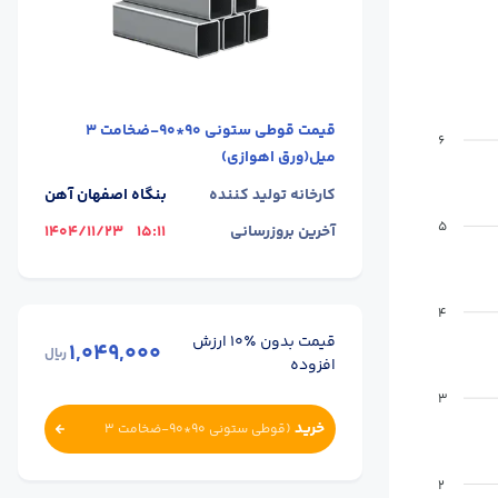
قیمت
قوطی ستونی 90*90-ضخامت 3
6
میل(ورق اهوازی)
کارخانه تولید کننده
بنگاه اصفهان آهن
5
آخرین بروزرسانی
15:11
1404/11/23
4
قیمت بدون ٪۱۰ ارزش
1,049,000
ریال
افزوده
3
خرید
(
قوطی ستونی 90*90-ضخامت 3
میل(ورق اهوازی)
)
2