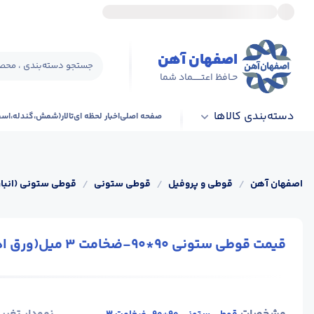
اصفهان آهن
جستجو دسته‌بندی ، محصو
حـافظ اعتــــــماد شما
دسته‌بندی کالاها
صفحه اصلی
اخبار لحظه ای
تالار(شمش،گندله،اس
اصفهان آهن
/
قوطی و پروفیل
/
قوطی ستونی
/
قوطی ستونی (انبار
قیمت قوطی ستونی 90*90-ضخامت 3 میل(ورق اهوازی)