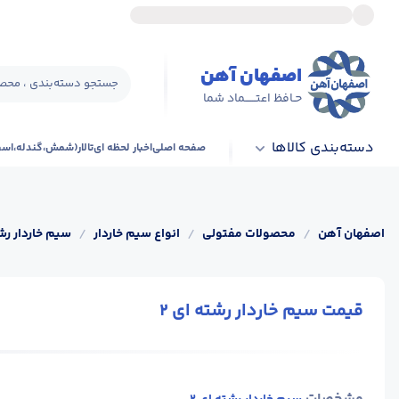
اصفهان آهن
جستجو دسته‌بندی ، محصو
حـافظ اعتــــــماد شما
دسته‌بندی کالاها
صفحه اصلی
اخبار لحظه ای
تالار(شمش،گندله،اس
اصفهان آهن
/
محصولات مفتولی
/
انواع سیم خاردار
/
سیم خاردار رش
قیمت سیم خاردار رشته ای 2