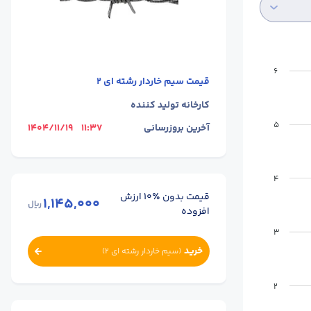
6
قیمت
سیم خاردار رشته ای 2
کارخانه تولید کننده
5
آخرین بروزرسانی
11:37
1404/11/19
4
قیمت بدون ٪۱۰ ارزش
1,145,000
ریال
افزوده
3
خرید
(
سیم خاردار رشته ای 2
)
2