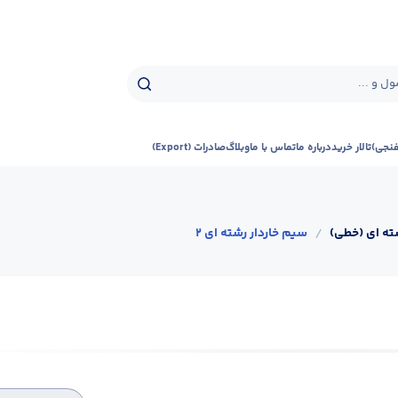
ل و ...
فنجی)
تالار خرید
درباره ما
تماس با ما
وبلاگ
صادرات (Export)
ته ای (خطی)
/
سیم خاردار رشته ای 2