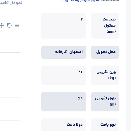
مشخصات
سیم خاردار رشته ای 2
نمودار تغیی
ضخامت
2
مفتول
(mm)
محل تحویل
اصفهان-کارخانه
وزن تقریبی
20
(kg)
طول تقریبی
150
(m)
نوع بافت
دولا بافت