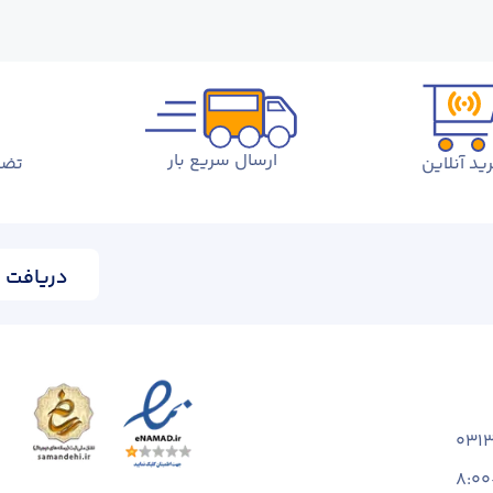
ارسال سریع بار
ید آنلاین
تضم
دریافت ا
031
8:00