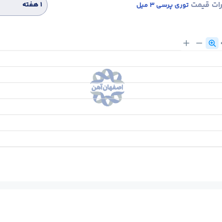
رات قیمت
۱ هفته
توری پرسی 3 میل