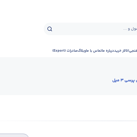
ل و ...
فنجی)
تالار خرید
درباره ما
تماس با ما
وبلاگ
صادرات (Export)
رسی 3 میل