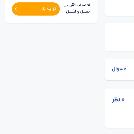
احتساب تقریبی
کرایه بار
حمــــل و نقــــــل
0سوال
0
نظر