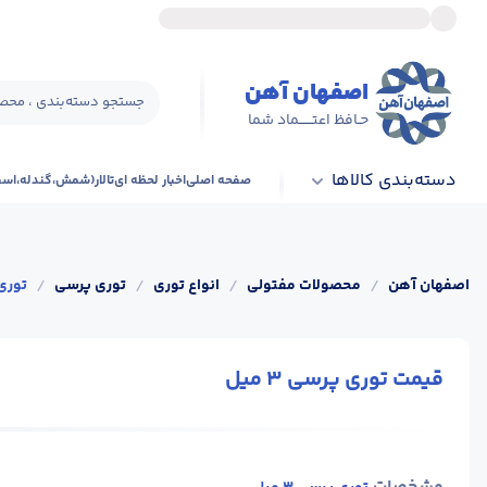
اصفهان آهن
جستجو دسته‌بندی ، محصو
حـافظ اعتــــــماد شما
دسته‌بندی کالاها
صفحه اصلی
اخبار لحظه ای
تالار(شمش،گندله،اس
اصفهان آهن
/
محصولات مفتولی
/
انواع توری
/
توری پرسی
/
توری پ
قیمت توری پرسی 3 میل