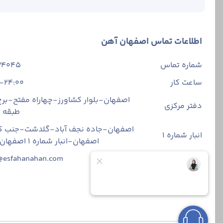
اطلاعات تماس اصفهان آهن
شماره تماس
34045
ساعت کار
-24:00
اصفهان-بلوار کشاورز-چهاراه مفتح-برج 
دفتر مرکزی
طبقه
اصفهان-جاده نجف آباد-گلدشت-جنب ک
انبار شماره 1
اصفهان-انبار شماره ۱ اصفهان آهن
ایمیل
@esfahanahan.com