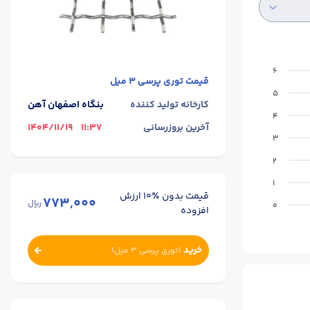
6
قیمت
توری پرسی 3 میل
5
کارخانه تولید کننده
بنگاه اصفهان آهن
4
آخرین بروزرسانی
11:37
1404/11/19
3
2
1
قیمت بدون ٪۱۰ ارزش
773,000
ریال
0
افزوده
خرید
(
توری پرسی 3 میل
)